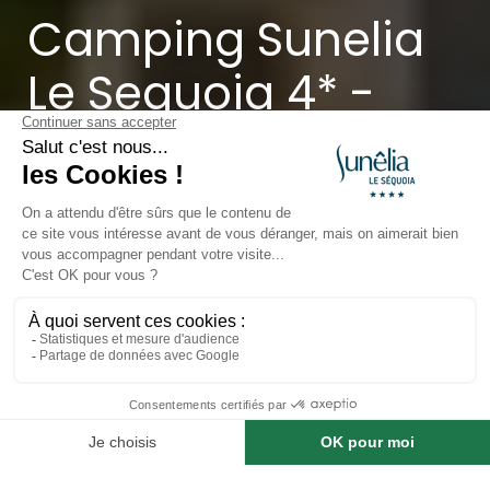
Camping Sunelia
Le Sequoia 4* -
Dordogne
Payrac, Vallée de la Dordogne, Occitanie
Ouvert du
8 mai 2026
au
20 septembre 2026
Arrivée - Départ
Hébergement
Voyageurs
Rechercher un hébergement