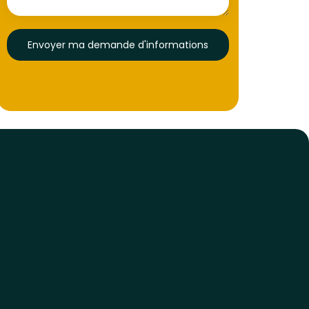
Envoyer ma demande d'informations
Conseils
Accompagnement
avant
à l’arrivée
réservation
Nous pouvons vous
guider jusqu’à votre
Notre équipe vous
hébergement ou
aide à choisir
emplacement.