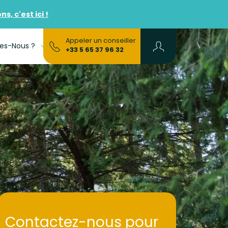
, c'est ici !
Appeler un conseiller
es-Nous ?
FAQs
+33 5 65 37 96 32
Contactez-nous pour