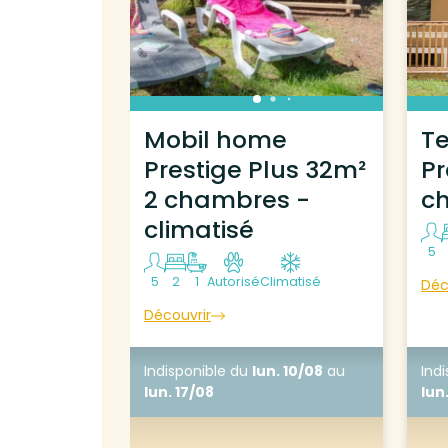
Mobil home
T
Prestige Plus 32m²
Pr
2 chambres -
c
climatisé
5
5
2
1
Autorisé
Climatisé
Déc
Découvrir
Indisponible
du
lun. 10/08
au
Ind
lun. 17/08
lun