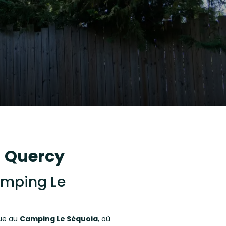
 Quercy
amping Le
que au
Camping Le Séquoia
, où