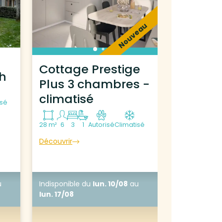
Nouveau
Cottage Prestige
ch
Plus 3 chambres -
climatisé
isé
28 m²
6
3
1
Autorisé
Climatisé
Découvrir
u
Indisponible
du
lun. 10/08
au
lun. 17/08