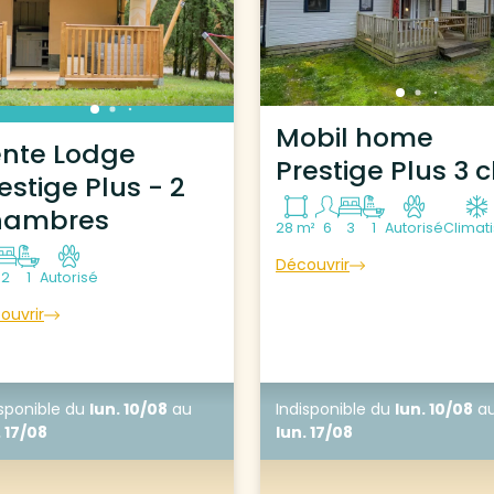
Mobil home
ente Lodge
Prestige Plus 3 
estige Plus - 2
hambres
28 m²
6
3
1
Autorisé
Climat
Découvrir
2
1
Autorisé
ouvrir
isponible
du
lun. 10/08
au
Indisponible
du
lun. 10/08
a
. 17/08
lun. 17/08