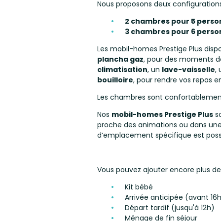
Nous proposons deux configurations
2 chambres pour 5 perso
3 chambres pour 6 perso
Les mobil-homes Prestige Plus disp
plancha gaz
, pour des moments de
climatisation
, un
lave-vaisselle
,
bouilloire
, pour rendre vos repas e
Les chambres sont confortableme
Nos
mobil-homes Prestige Plus
so
proche des animations ou dans une z
d’emplacement spécifique est poss
Vous pouvez ajouter encore plus de c
Kit bébé
Arrivée anticipée (avant 16
Départ tardif (jusqu'à 12h)
Ménage de fin séjour