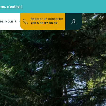
, c'est ici !
Appeler un conseiller
es-Nous ?
FAQs
+33 5 65 37 96 32