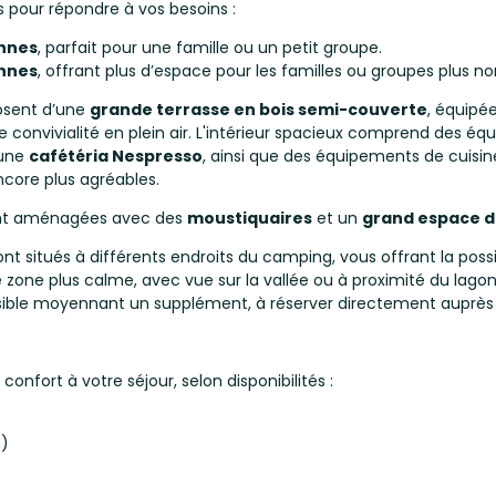
 pour répondre à vos besoins :
nnes
, parfait pour une famille ou un petit groupe.
nnes
, offrant plus d’espace pour les familles ou groupes plus n
osent d’une
grande terrasse en bois semi-couverte
, équipé
 convivialité en plein air. L'intérieur spacieux comprend des é
 une
cafétéria Nespresso
, ainsi que des équipements de cui
ncore plus agréables.
nt aménagées avec des
moustiquaires
et un
grand espace 
nt situés à différents endroits du camping, vous offrant la pos
one plus calme, avec vue sur la vallée ou à proximité du lagon. 
ible moyennant un supplément, à réserver directement auprès 
onfort à votre séjour, selon disponibilités :
h)