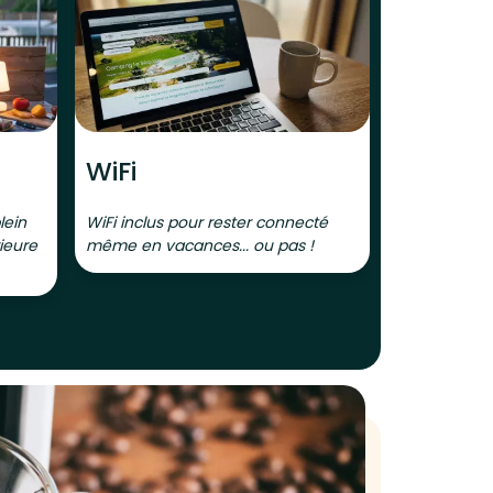
WiFi
Climat
lein
WiFi inclus pour rester connecté
Bénéficiez 
ieure
même en vacances... ou pas !
climatisé po
confort, mê
La bonne nou
réversible p
chaleur en 