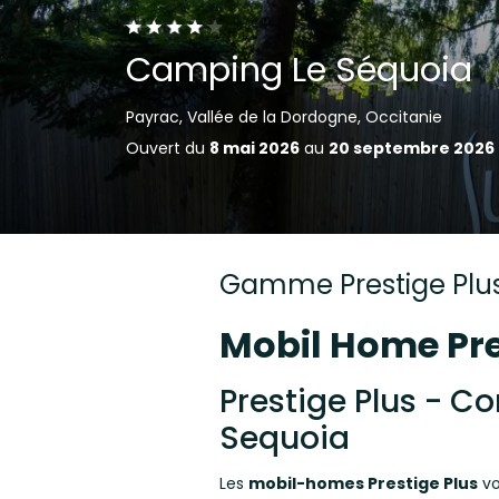
Camping Le Séquoia
Payrac, Vallée de la Dordogne, Occitanie
Ouvert du
8 mai 2026
au
20 septembre 2026
Gamme Prestige Plu
Mobil Home Pr
Prestige Plus - C
Sequoia
Les
mobil-homes Prestige Plus
vo