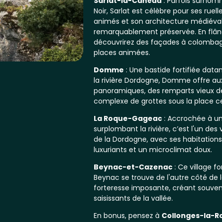
Sarlat-la-Canéda
: Parfois surnomm
Noir, Sarlat est célèbre pour ses rue
animés et son architecture médiéva
remarquablement préservée. En flâna
découvrirez des façades à colombage
places animées.
Domme
: Une bastide fortifiée datan
la rivière Dordogne, Domme offre aux
panoramiques, des remparts vieux d
complexe de grottes sous la place ce
La Roque-Gageac
: Accrochée à un
surplombant la rivière, c’est l'un des
de la Dordogne, avec ses habitations 
luxuriants et un microclimat doux.
Beynac-et-Cazenac
: Ce village f
Beynac se trouve de l'autre côté de l
forteresse imposante, créant souven
saisissants de la vallée.
En bonus, pensez à
Collonges-la-R