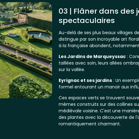
03 | Flâner dans des 
spectaculaires
Au-delà de ses plus beaux villages d
distingue par son incroyable art floral
à la française abondent, notamment d
Les Jardins de Marqueyssac
: Conn
taillées avec soin, leurs allées ombr
sur la vallée.
Eyrignac et ses jardins
: Un exemple
formel entourant un manoir aux infl
Ces espaces verts se trouvent souve
mêmes construits sur des collines sur
médiévale voisine. C'est une manière 
des plantes avec la découverte de l'a
romantiquement charmant.