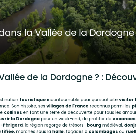
dans la Vallée de la Dordogne
 Vallée de la Dordogne ? : Décou
stination
touristique
incontournable pour qui souhaite
visiter
ance. Son histoire, ses
villages de France
reconnus parmi les
p
de
collines
en font une terre de découverte pour tous les amou
vrir la Dordogne
pour un week-end, de profiter de
vacances
-Périgord
, la région regorge de trésors :
bourg
médiéval,
donj
rtifiée
, marchés sous la
halle
, façades à
colombages
ou
ruel