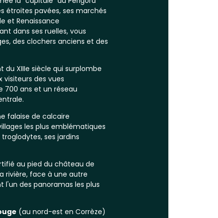
ée la "capitale" du Périgord
lles étroites pavées, ses marchés
le et Renaissance
nt dans ses ruelles, vous
s, des clochers anciens et des
t du XIIIe siècle qui surplombe
 visiteurs des vues
e 700 ans et un réseau
ntrale.
e falaise de calcaire
 villages les plus emblématiques
troglodytes, ses jardins
ortifié au pied du château de
a rivière, face à une autre
t l'un des panoramas les plus
ouge
(au nord-est en Corrèze)