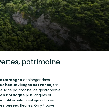
vertes, patrimoine
 la Dordogne
et plonger dans
lus beaux villages de France
, ses
reux de patrimoine, de gastronomie
 en Dordogne
plus longues ou
on
,
abbatiale
,
vestiges
du
xiie
les pavées
fleuries. On y trouve