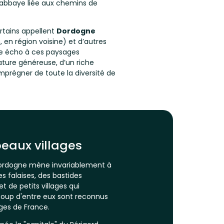
e abbaye liée aux chemins de
rtains appellent
Dordogne
, en région voisine) et d’autres
e écho à ces paysages
ature généreuse, d’un riche
imprégner de toute la diversité de
 beaux villages
 Dordogne mène invariablement à
s falaises, des bastides
 de petits villages qui
coup d'entre eux sont reconnus
ges de France.