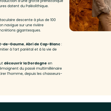
roduction d’une grotte préhistorique
ures datent du Paléolithique.
taculaire descente à plus de 100
on navigue sur une rivière
ncrétions gigantesques.
t-de-Gaume
,
Abri de Cap-Blanc
:
itier à l’art pariétal et à la vie de
eut
découvrir la Dordogne
en
 témoignent du passé multimillénaire
ttirer l’homme, depuis les chasseurs-