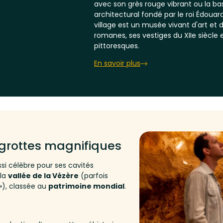
avec son grès rouge vibrant ou la ba
architectural fondé par le roi Édouar
village est un musée vivant d'art et d
romanes, ses vestiges du XIIe siècle
pittoresques.
En savoir plus
 grottes magnifiques
si célèbre pour ses cavités
 la
vallée de la Vézère
(parfois
»), classée au
patrimoine mondial
.