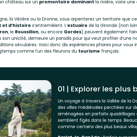
 un château sur un
promontoire
dominant
la rivière, voire un
, la Vézère ou la Dronne, vous arpenterez un territoire que ce
t et d’histoire
s’entremêlent. L’
estuaire
de la Gironde (non loin
ron
, le
Roussillon
, ou encore
Gordes
) peuvent également fair
 son unicité, demeure un paradis pour qui veut profiter d’une n
ditions séculaires. Voici donc dix expériences phares pour vous 
ongtemps comme l’un des fleurons du
tourisme
français.
01 | Explorer les plus
Un voyage à travers la Vallée de la
des villes médiévales perchées sur de
aménagées en parfaits quadrillages et
semblent figés dans le temps. Beau
comme certains des plus beaux villa