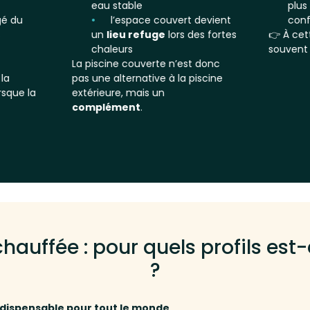
eau stable
plus
gé du
l’espace couvert devient
conf
s
un
lieu refuge
lors des fortes
👉 À cet
chaleurs
souven
La piscine couverte n’est donc
la
pas une alternative à la piscine
rsque la
extérieure, mais un
complément
.
hauffée : pour quels profils est
?
indispensable pour tout le monde
.