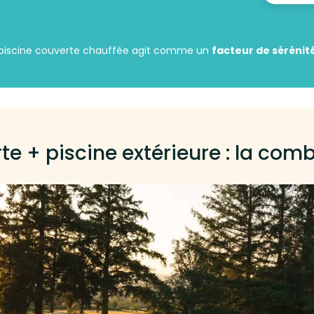
piscine couverte chauffée agit comme un
facteur de sérénit
te + piscine extérieure : la com