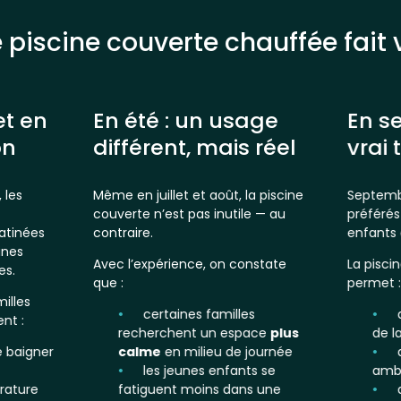
iscine couverte chauffée fait 
et en
En été : un usage
En s
on
différent, mais réel
vrai
 les
Même en juillet et août, la piscine
Septembr
couverte n’est pas inutile — au
préférés
atinées
contraire.
enfants 
ines
Avec l’expérience, on constate
La pisci
es.
que :
permet :
illes
certaines familles
nt :
recherchent un espace
plus
de l
se baigner
calme
en milieu de journée
les jeunes enfants se
amb
rature
fatiguent moins dans une