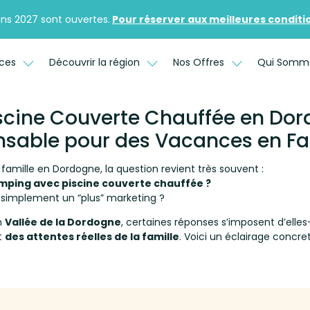
ons 2027 sont ouvertes.
Pour réserver aux meilleures conditions
ices
Découvrir la région
Nos Offres
Qui Somm
cine Couverte Chauffée en Dord
nsable pour des Vacances en Fam
amille en Dordogne, la question revient très souvent :
amping avec piscine couverte chauffée ?
u simplement un “plus” marketing ?
n
Vallée de la Dordogne
, certaines réponses s’imposent d’el
t
des attentes réelles de la famille
. Voici un éclairage concret