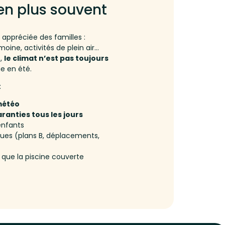
en plus souvent
 appréciée des familles :
imoine, activités de plein air…
s,
le climat n’est pas toujours
e en été.
:
météo
ranties tous les jours
enfants
ques (plans B, déplacements,
que la piscine couverte