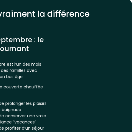
vraiment la différence
eptembre : le
 tournant
e est l’un des mois
 des familles avec
en bas âge.
ne couverte chauffée
de prolonger les plaisirs
a baignade
de conserver une vraie
iance “vacances”
de profiter d’un séjour