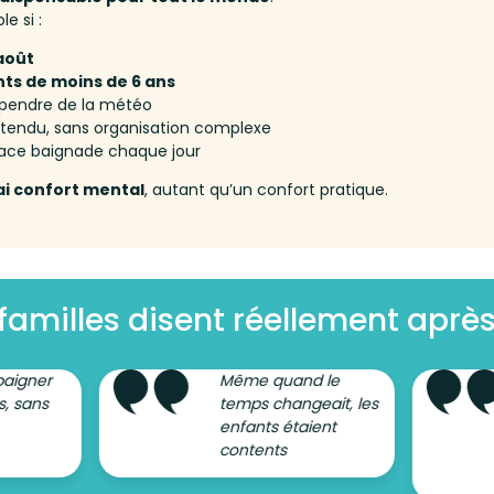
e si :
-août
ts de moins de 6 ans
épendre de la météo
détendu, sans organisation complexe
pace baignade chaque jour
ai confort mental
, autant qu’un confort pratique.
familles disent réellement après
baigner
Même quand le
s, sans
temps changeait, les
enfants étaient
contents