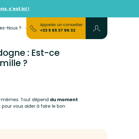
, c'est ici !
Appeler un conseiller
es-Nous ?
FAQs
+33 5 65 37 96 32
ogne : Est-ce
ille ?
les-mêmes. Tout dépend
du moment
 pour vous aider à faire le bon