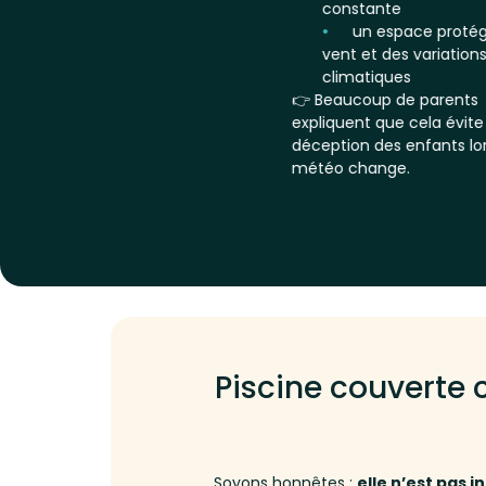
constante
un espace proté
vent et des variation
climatiques
👉 Beaucoup de parents
expliquent que cela évite 
déception des enfants lo
météo change.
Piscine couverte c
Soyons honnêtes :
elle n’est pas 