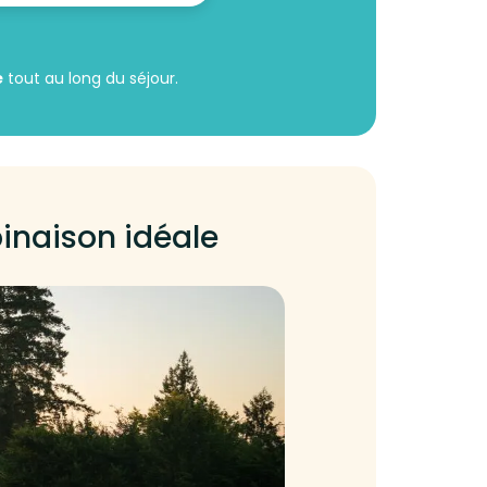
é
tout au long du séjour.
binaison idéale