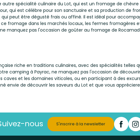
tre spécialité culinaire du Lot, qui est un fromage de chèvre à 
dour, qui est célèbre pour son sanctuaire et sa production de
, qui peut être dégusté frais ou affiné. Il est idéal pour accompa
r ce fromage dans les marchés locaux, les fermes fromagères et l
e manquez pas l'occasion de goûter au fromage de Rocamadour l
çaise riche en traditions culinaires, avec des spécialités telles q
notre camping à Payrac, ne manquez pas l'occasion de découvrir c
es caves et les domaines viticoles, ou en participant à des excu
né envie de découvrir les saveurs du Lot et que vous apprécier
Suivez-nous
S'inscrire à la newsletter