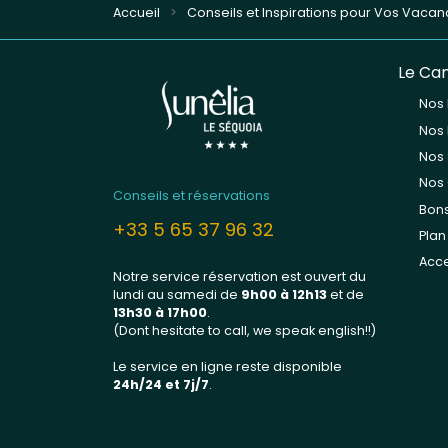
Accueil
Conseils et Inspirations pour Vos Vaca
Le Ca
Nos
Nos
Nos 
Nos 
Conseils et réservations
Bon
+33 5 65 37 96 32
Pla
Acce
Notre service réservation est ouvert du
lundi au samedi de
9h00 à 12h13
et de
13
h30 à 17h00
.
(Dont hesitate to call, we speak english!!)
Le service en ligne reste disponible
24h/24 et 7j/7
.