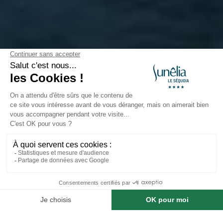
VILLAGES
La roque Gageac - 33 km
La Roque-Gageac – Un Joyau
de la Vallée de la Dordogne
Classé parmi les
Plus Beaux Villages de France
,
La
Réserver un séjour dans ce camping
Roque-Gageac
est un incontournable du Périgord
Noir. Situé entre la
rivière Dordogne
et
d’impressionnantes falaises dorées, ce village offre un