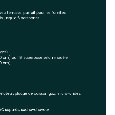
c terrasse, parfait pour les familles
s jusqu’à 6 personnes.
0 cm)
90 cm) ou 1 lit superposé selon modèle
90 cm)
gélateur, plaque de cuisson gaz, micro-ondes,
 WC séparés, sèche-cheveux