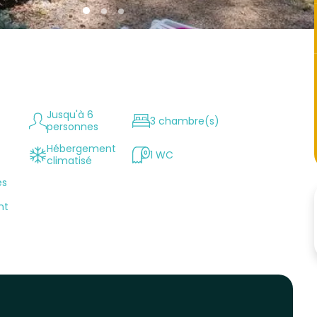
Jusqu'à 6
3 chambre(s)
personnes
Hébergement
1 WC
climatisé
ès
nt