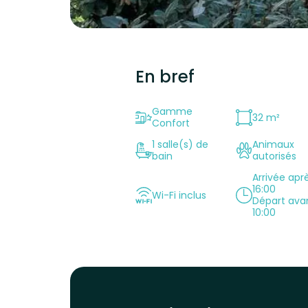
En bref
Gamme
32 m²
Confort
1 salle(s) de
Animaux
bain
autorisés
Arrivée apr
16:00
Wi-Fi inclus
Départ ava
10:00