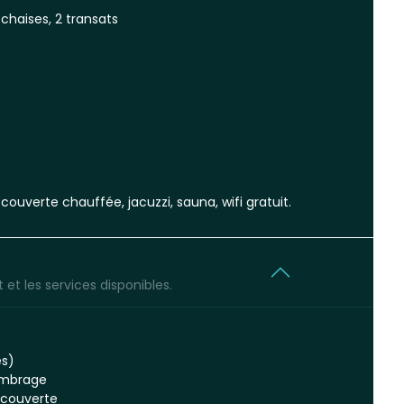
chaises, 2 transats
ouverte chauffée, jacuzzi, sauna, wifi gratuit.
et les services disponibles.
es)
'ombrage
-couverte