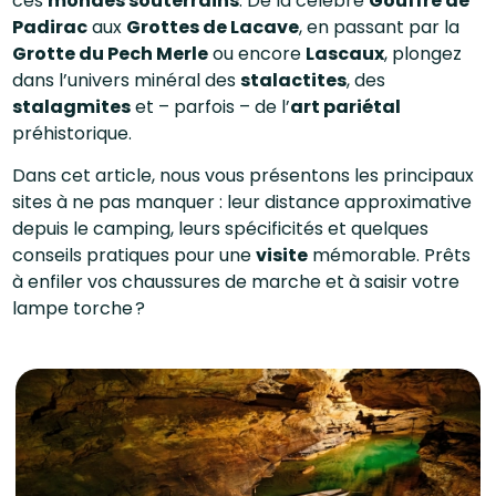
ces
mondes souterrains
. De la célèbre
Gouffre de
Padirac
aux
Grottes de Lacave
, en passant par la
Grotte du Pech Merle
ou encore
Lascaux
, plongez
dans l’univers minéral des
stalactites
, des
stalagmites
et – parfois – de l’
art pariétal
préhistorique.
Dans cet article, nous vous présentons les principaux
sites à ne pas manquer : leur distance approximative
depuis le camping, leurs spécificités et quelques
conseils pratiques pour une
visite
mémorable. Prêts
à enfiler vos chaussures de marche et à saisir votre
lampe torche ?