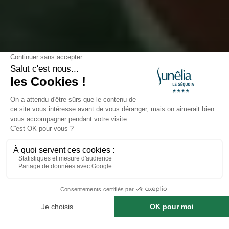
Grotten en Gouffres om te
Ontdekken
Gepubliceerd op 06-03-2025
Grotten en Gouffres om te
Ontdekken Rond Camping Le
Séquoia
Boek een verblijf op deze camping
De regio’s
Lot
en
Dordogne
zitten vol met
grotten
,
gouffres
(kloofgaten) en ondergrondse cavernes,