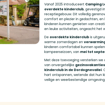
Vanaf 2025 introduceert
Camping L
overdekte kinderclub
, gevestigd i
receptiegebouw. Dit volledig gereno
comfort en plezier in gedachten, en
kinderen kunnen genieten van creati
en leuke activiteiten, ongeacht het 
De
overdekte kinderclub
is uitger
warme zomerdagen en
verwarmin
kinderen comfortabel kunnen spele
kampeerseizoen, van
mei tot sept
Met deze toevoeging versterken we 
van onvergetelijke
gezinsvakanties
kinderclub in de Dordognevallei
.
hart ontspannen, wetende dat hun ki
veilige en weerbestendige omgeving