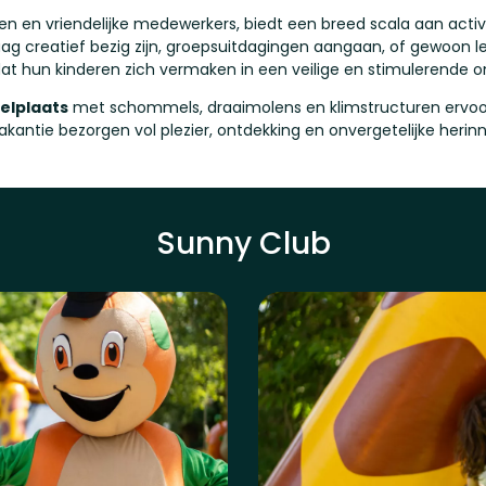
en en vriendelijke medewerkers, biedt een breed scala aan activi
aag creatief bezig zijn, groepsuitdagingen aangaan, of gewoon l
at hun kinderen zich vermaken in een veilige en stimulerende 
elplaats
met schommels, draaimolens en klimstructuren ervoor 
akantie bezorgen vol plezier, ontdekking en onvergetelijke herin
Sunny Club