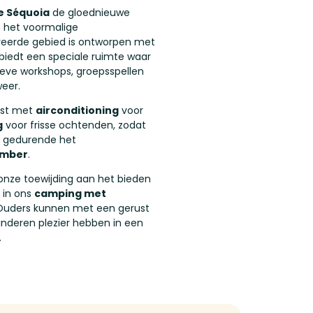
e Séquoia
de gloednieuwe
n het voormalige
veerde gebied is ontworpen met
 biedt een speciale ruimte waar
eve workshops, groepsspellen
weer.
ust met
airconditioning
voor
g
voor frisse ochtenden, zodat
n gedurende het
ember
.
onze toewijding aan het bieden
in ons
camping met
 Ouders kunnen met een gerust
nderen plezier hebben in een
.