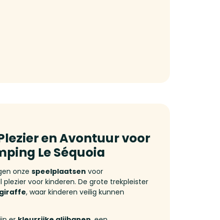
Plezier en Avontuur voor
mping Le Séquoia
gen onze
speelplaatsen
voor
plezier voor kinderen. De grote trekpleister
giraffe
, waar kinderen veilig kunnen
ijn er
kleurrijke glijbanen
, een