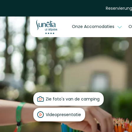
Reservierung
Onze Accomodaties
O
Zie foto's van de camping
Videopresentatie