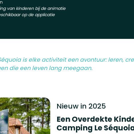
en
ing van kinderen bij de animatie
chikbaar op de applicatie
équoia is elke activiteit een avontuur: leren, c
gen die een leven lang meegaan.
Nieuw in 2025
Een Overdekte Kinde
Camping Le Séquoi