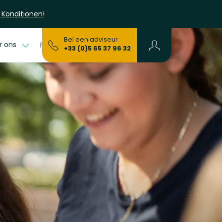
 Konditionen!
Bel een adviseur
r ons
FAQs
+33 (0)5 65 37 96 32