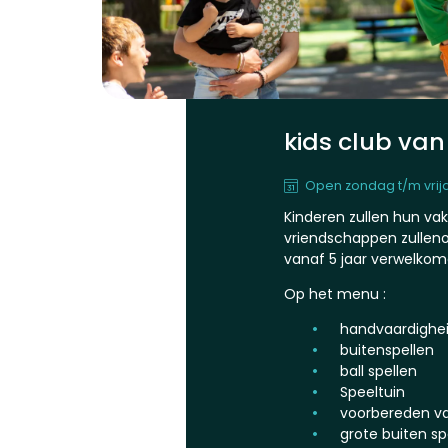
kids club van 
Open zondag t/m vrijd
Kinderen zullen hun va
vriendschappen zulleno
vanaf 5 jaar verwelkom
Op het menu :
handvaardigheid
buitenspellen
ball spellen
Speeltuin
voorbereden v
grote buiten sp