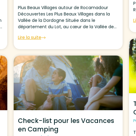
P
e
Plus Beaux Villages autour de Rocamadour
R
Découvertes Les Plus Beaux Villages dans la
l
n
Vallée de la Dordogne Située dans le
L
s
département du Lot, au cœur de la Vallée de
s
et
la Dordogne, Rocamadour est l’un des sites les
Lire la suite
plus visités de France. Perché sur sa falaise, ce
village...
Check-list pour les Vacances
P
en Camping
T