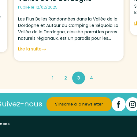
S
Publié le 12/02/2025
l
e
Les Plus Belles Randonnées dans la Vallée de la
v
L
Dordogne et Autour du Camping Le Séquoia La
p
Vallée de la Dordogne, classée parmi les parcs
d
naturels régionaux, est un paradis pour les
amateurs de randonnées pédestres, de VTT, et
Lire la suite
de grande randonnée. Elle offre des...
1
2
3
4
Suivez-nous
S'inscrire à la newsletter
ances