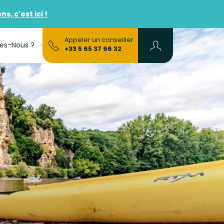
, c'est ici !
Appeler un conseiller
es-Nous ?
FAQs
+33 5 65 37 96 32