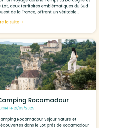
e Lot, deux territoires emblématiques du Sud-
uest de la France, offrent un véritable
oyage dans le temps. Riche en histoire, en
ire la suite
égendes et en monuments, cette...
Camping Rocamadour
ublié le 21/03/2025
amping Rocamadour Séjour Nature et
écouvertes dans le Lot prés de Rocamadour