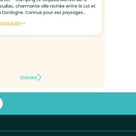
ouillac, charmante ville nichée entre le Lot et
a Dordogne. Connue pour ses paysages
allonnés, sa douceur de vivre et son riche
ire la suite
atrimoine historique, Souillac est une
estination de choix...
Suivant