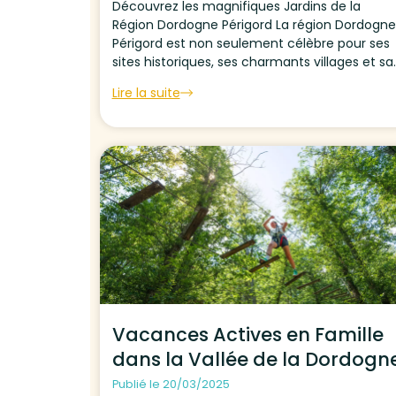
Découvrez les magnifiques Jardins de la
Région Dordogne Périgord La région Dordogne
Périgord est non seulement célèbre pour ses
sites historiques, ses charmants villages et sa
délicieuse cuisine, mais aussi pour ses jardins
Lire la suite
magnifiques. Cette région abrite une variété
de paysages luxuriants, de jardins botaniques
et...
Vacances Actives en Famille
dans la Vallée de la Dordogn
Publié le 20/03/2025