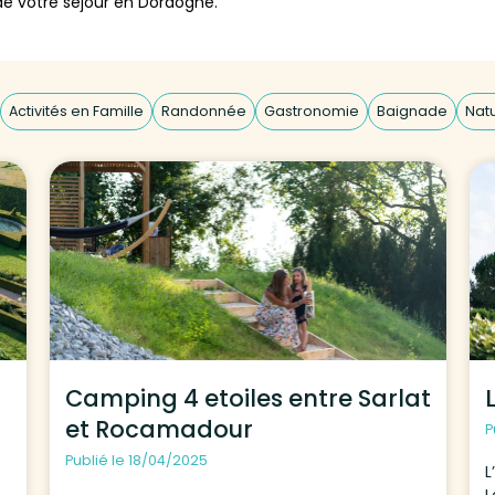
e votre séjour en Dordogne.
Activités en Famille
Randonnée
Gastronomie
Baignade
Nat
Camping 4 etoiles entre Sarlat
et Rocamadour
P
Publié le 18/04/2025
L
L