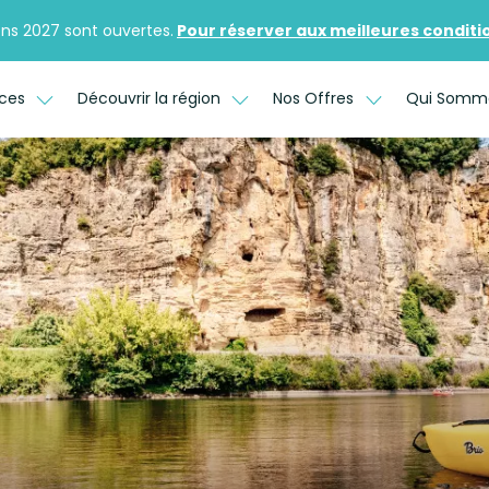
ons 2027 sont ouvertes.
Pour réserver aux meilleures conditions
ices
Découvrir la région
Nos Offres
Qui Somm