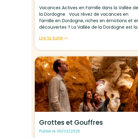
Vacances Actives en Famille dans la Vallée d
la Dordogne Vous rêvez de vacances en
famille en Dordogne, riches en émotions et e
découvertes ? La Vallée de la Dordogne est la
destination idéale pour les familles sportives 
Lire la suite
amoureuses de la nature. Entre randonnées...
Grottes et Gouffres
Publié le 06/03/2025