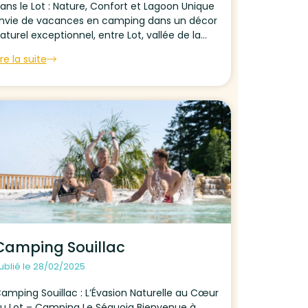
ans le Lot : Nature, Confort et Lagoon Unique
nvie de vacances en camping dans un décor
aturel exceptionnel, entre Lot, vallée de la
ordogne et Quercy ? Le Camping Le Séquoia,
ire la suite
lassé 4 étoiles, est...
Camping Souillac
ublié le 28/02/2025
amping Souillac : L’Évasion Naturelle au Cœur
u Lot – Camping Le Séquoia Bienvenue à