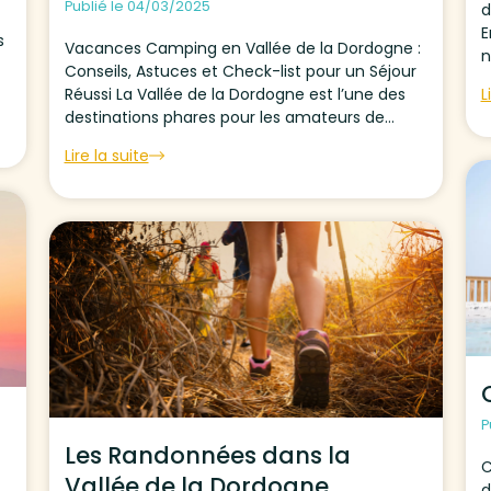
Publié le 04/03/2025
d
E
Vacances Camping en Vallée de la Dordogne :
n
Conseils, Astuces et Check-list pour un Séjour
D
Réussi La Vallée de la Dordogne est l’une des
L
c
t
destinations phares pour les amateurs de
camping, et pour cause : ses paysages variés,
Lire la suite
son riche patrimoine historique et sa
délicieuse...
P
Les Randonnées dans la
C
Vallée de la Dordogne
d