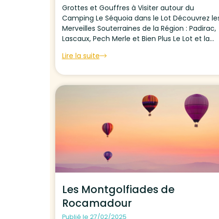
Grottes et Gouffres à Visiter autour du
Camping Le Séquoia dans le Lot Découvrez les
Merveilles Souterraines de la Région : Padirac,
Lascaux, Pech Merle et Bien Plus Le Lot et la
Dordogne regorgent de grottes, de gouffres e
Lire la suite
de cavités souterraines, véritables joyaux
naturels...
Les Montgolfiades de
Rocamadour
Publié le 27/02/2025