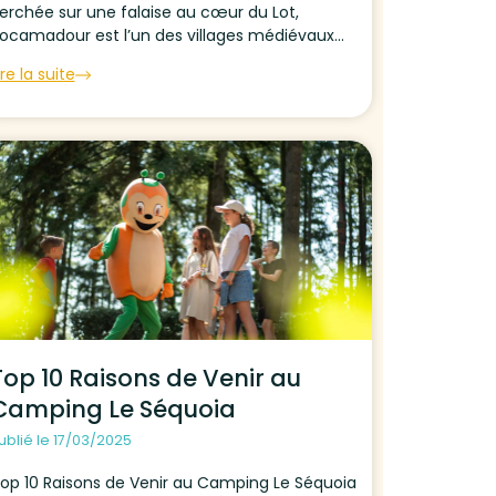
erchée sur une falaise au cœur du Lot,
ocamadour est l’un des villages médiévaux
es plus emblématiques de la région. Son
ire la suite
anctuaire marial, ses ruelles pittoresques et
on panorama à couper le souffle...
Top 10 Raisons de Venir au
Camping Le Séquoia
ublié le 17/03/2025
op 10 Raisons de Venir au Camping Le Séquoia