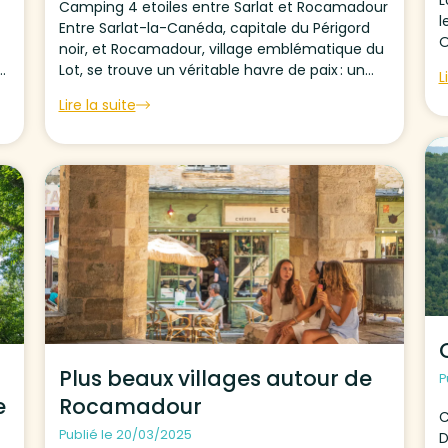
Camping 4 etoiles entre Sarlat et Rocamadour
l
Entre Sarlat-la-Canéda, capitale du Périgord
O
noir, et Rocamadour, village emblématique du
v
Lot, se trouve un véritable havre de paix : un
L
l
camping 4 étoiles idéalement situé pour
Lire la suite
découvrir la vallée de la Dordogne. Niché dans
un environnement naturel...
Plus beaux villages autour de
P
e
Rocamadour
C
Publié le 20/03/2025
D