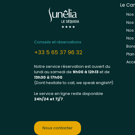
Le Ca
Nos
Nos
Nos 
Nos 
Conseils et réservations
Bon
+33 5 65 37 96 32
Pla
Acce
Notre service réservation est ouvert du
lundi au samedi de
9h00 à 12h13
et de
13
h30 à 17h00
.
(Dont hesitate to call, we speak english!!)
Le service en ligne reste disponible
24h/24 et 7j/7
.
Nous contacter