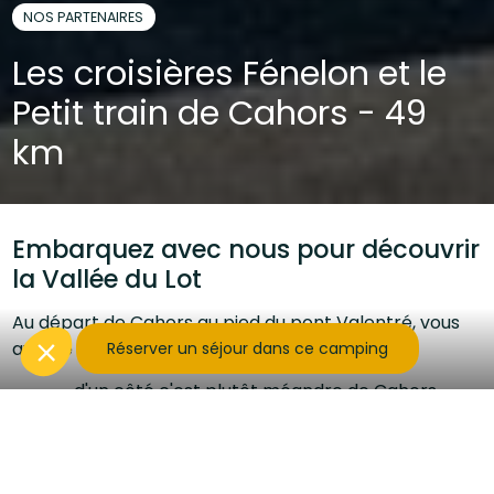
NOS PARTENAIRES
Les croisières Fénelon et le
Petit train de Cahors - 49
km
Embarquez avec nous pour découvrir
la Vallée du Lot
Au départ de Cahors au pied du pont Valentré, vous
avez le choix :
Réserver un séjour dans ce camping
d'un côté c'est plutôt méandre de Cahors,
Château d'Arcambal, Vers, falaises de Bouziès et
bien sûr visite de St Cirq Lapopie...
De l'autre c'est plutôt le vignoble, ses châteaux