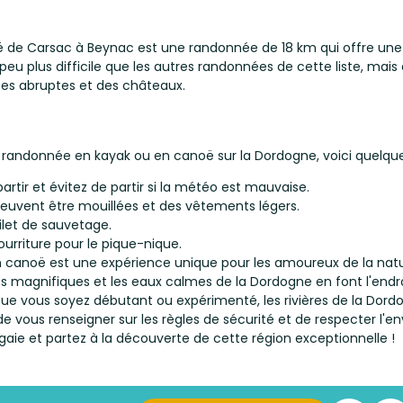
de Carsac à Beynac est une randonnée de 18 km qui offre une v
u plus difficile que les autres randonnées de cette liste, mais
es abruptes et des châteaux.
randonnée en kayak ou en canoë sur la Dordogne, voici quelques
artir et évitez de partir si la météo est mauvaise.
euvent être mouillées et des vêtements légers.
ilet de sauvetage.
ourriture pour le pique-nique.
n canoë est une expérience unique pour les amoureux de la natu
ges magnifiques et les eaux calmes de la Dordogne en font l'endr
Que vous soyez débutant ou expérimenté, les rivières de la Dord
de vous renseigner sur les règles de sécurité et de respecter l'e
agaie et partez à la découverte de cette région exceptionnelle !