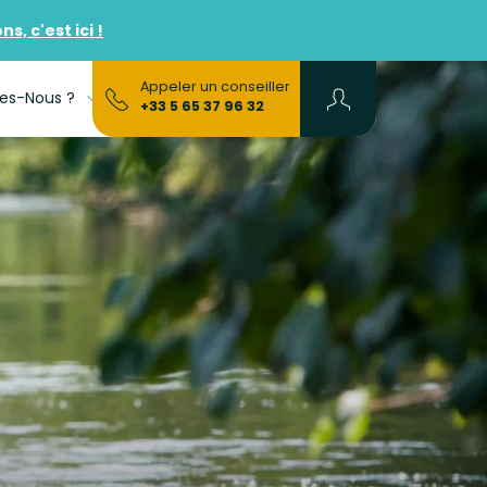
, c'est ici !
Appeler un conseiller
es-Nous ?
FAQs
+33 5 65 37 96 32