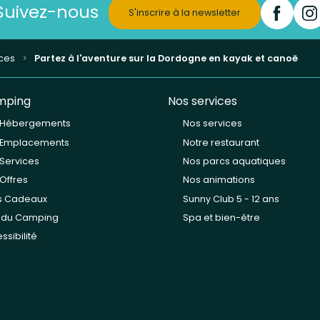
Suivez-nous
S'inscrire à la newsletter
nces
Partez à l'aventure sur la Dordogne en kayak et canoë
mping
Nos services
 Hébergements
Nos services
 Emplacements
Notre restaurant
Services
Nos parcs aquatiques
Offres
Nos animations
s Cadeaux
Sunny Club 5 - 12 ans
n du Camping
Spa et bien-être
ssibilité