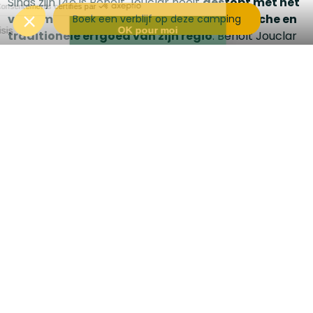
Sinds zijn 14e is Benoît Jouclar nooit
gestopt met het
verzamelen en bewaren van het mechanische en
Boek een verblijf op deze camping
traditionele erfgoed van zijn regio
. Benoît Jouclar
heeft zijn passie tot het uiterste gedreven om een van
de grootste collecties in het zuidwesten op te
bouwen.
Hij en zijn team gidsen je door tijd en traditie.
Aan het
einde van deze fantastische reis zul je ervan
overtuigd zijn dat zonder het verleden, de
mensheid geen toekomst heeft.
Het bezoek
beslaat meer dan 6.000 m2.
Je kunt ook het dorp Salviac bezoeken, met zijn
prachtige tuinen.
Volg ons