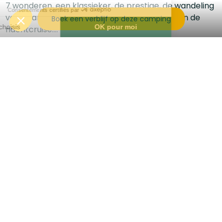
7 wonderen, een klassieker, de prestige, de wandeling
voor wandelaars, de piraat voor avonturiers en de
Boek een verblijf op deze camping
nachtcruise....
Stuk voor stuk stellen ze je in staat om de Lot-vallei
rond Saint Cirq Lapopie te ontdekken.
En vergeet niet:
ze behoren tot onze partners,
dus
vergeet je pas niet.
In de directe omgeving :
Het beroemde dorp Saint Cirq Lapopie
Het jaagpad
De grotten van Pech Merle
De prachtige stad Cahors
Het kasteel van Cenevière
Volg ons