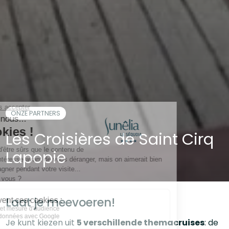
ONZE PARTNERS
Les Croisières de Saint Cirq
Lapopie
Laat je meevoeren!
Je kunt kiezen uit
5 verschillende themacruises
: de