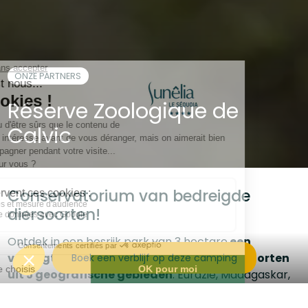
ONZE PARTNERS
Réserve Zoologique de
Calvic
Conservatorium van bedreigde
diersoorten!
Ontdek in een bosrijk park van 3 hectare
een
veertigtal bedreigde en weinig bekende soorten
Boek een verblijf op deze camping
uit 5 geografische gebieden
: Eurazië, Madagaskar,
Zuid-Amerika, Oceanië en West-Afrika.