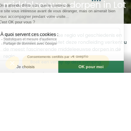
middeleeuwse dorpen in Lot
Gepubliceerd op 28-02-2023
Welkom in Lot, een Franse regio vol geschiedenis en
middeleeuwse cultuur. Met deze rondleiding verkent u
de meest fascinerende middeleeuwse dorpen in de
regio.
Boek een verblijf op deze camping
Rocamadour
Onze eerste stop is Rocamadour, een dorp
hooggelegen op een klif met uitzicht op de Alzou-
vallei. We zullen de middeleeuwse citadel, de kapel
Notre-Dame en de basiliek Saint-Sauveur verkennen.
U zult ook de geschiedenis van Rocamadour als
bedevaartsoord en de legendes die eraan verbonden
zijn ontdekken.