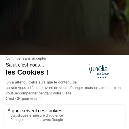
Bij Camping Le Séquoia:
Maak je klaar voor een
dierenavontuur
Gepubliceerd op 15-03-2023
Bij Camping Le Séquoia: Maak
je klaar voor een